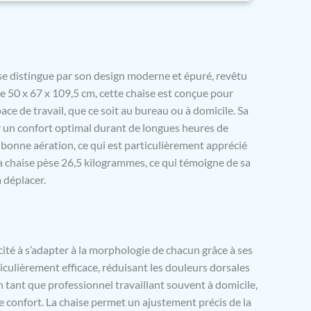
ez à l'aise durant les longues heures passées à votre
RÉÉ POUR RESTER ASSIS PENDANT UNE PÉRIODE
: Un design ergonomique favorise une bonne
 tenant compte de l'anatomie humaine et en soulageant
 avec précision dans les moindres détails. LAISSEZ
 distingue par son design moderne et épuré, revêtu
RESPIRER : Le dossier en maille durable de la chaise
de 50 x 67 x 109,5 cm, cette chaise est conçue pour
ergonomique n'est pas seulement esthétique, mais
ce de travail, que ce soit au bureau ou à domicile. Sa
ement une meilleure circulation de l'air, ce qui vous
 un confort optimal durant de longues heures de
ester au frais et à l'aise pendant de longues heures de
URABILITÉ HOMOLOGUÉE : La chaise de bureau
une bonne aération, ce qui est particulièrement apprécié
t surpasse même les normes rigoureuses de la BIFMA en
a chaise pèse 26,5 kilogrammes, ce qui témoigne de sa
durabilité et de sécurité. La garantie de 3 ans témoigne
à déplacer.
nfiance envers la qualité de notre produit.
acité à s’adapter à la morphologie de chacun grâce à ses
iculièrement efficace, réduisant les douleurs dorsales
n tant que professionnel travaillant souvent à domicile,
de confort. La chaise permet un ajustement précis de la