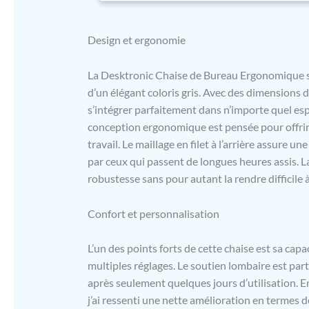
vous sentir
bureau. C
Design et ergonomie
PROLONGÉE 
posture en
l'inconfort
La Desktronic Chaise de Bureau Ergonomique se
VOTRE DOS 
d’un élégant coloris gris. Avec des dimensions 
de bureau 
s’intégrer parfaitement dans n’importe quel espa
assure égal
conception ergonomique est pensée pour offrir
permet de r
travail. D
travail. Le maillage en filet à l’arrière assure 
respecte e
par ceux qui passent de longues heures assis. L
matière de 
robustesse sans pour autant la rendre difficile 
de notre co
Confort et personnalisation
L’un des points forts de cette chaise est sa cap
multiples réglages. Le soutien lombaire est part
après seulement quelques jours d’utilisation. E
j’ai ressenti une nette amélioration en termes 