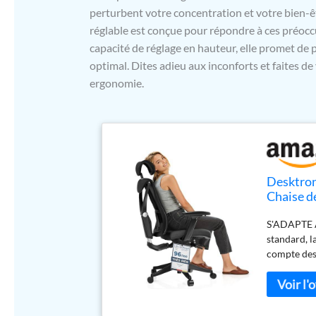
perturbent votre concentration et votre bien-
réglable est conçue pour répondre à ces préocc
capacité de réglage en hauteur, elle promet de 
optimal. Dites adieu aux inconforts et faites de 
ergonomie.
Desktron
Chaise d
Douleur 
S'ADAPTE À
Hauteur 
standard, l
compte des
personnalis
tout au lo
SOUPLE : Le
répartir un