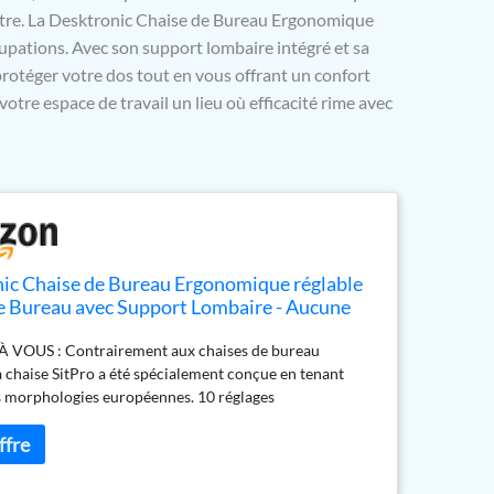
être. La Desktronic Chaise de Bureau Ergonomique
upations. Avec son support lombaire intégré et sa
protéger votre dos tout en vous offrant un confort
votre espace de travail un lieu où efficacité rime avec
ic Chaise de Bureau Ergonomique réglable
e Bureau avec Support Lombaire - Aucune
au Dos - Chaise d'ordinateur réglable en
 VOUS : Contrairement aux chaises de bureau
et protégeant Le Dos - Noir
a chaise SitPro a été spécialement conçue en tenant
 morphologies européennes. 10 réglages
ables pour le confort et le maintien de votre posture
ng de la journée. OFFRE UNE ASSISE SPACIEUSE ET
 siège large de la chaise de bureau est conçu pour
iformément la pression et réduire les tensions. Vous