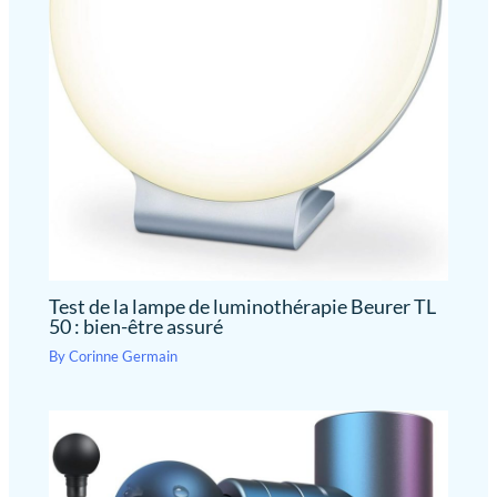
ergonomique naspaluro est un bon choix ! Ééconomie D'espace:
L'accoudoir peut être tourné vers le haut et vers le bas à volonté.
Les accoudoirs rembourrés sont parfaits pour soutenir vos
coudes lorsque vous travaillez. Ou lorsque vous n'avez pas
besoin d'utiliser la chaise, vous pouvez relever les accoudoirs et
pousser la chaise sous la table pour gagner de la place. Facile à
Assembler: Cette chaise de bureau est très facile à installer,
seulement 6 étapes, et est livrée avec toutes les pièces
nécessaires et un manuel d'utilisation détaillé, une personne
peut terminer l'installation en seulement 15 minutes ! Garantie
D'un an: Nos produits sont garantis un an et bénéficient d'un
service en ligne à vie ! Si vous avez des questions, vous pouvez
contacter mon équipe après-vente, nous vous répondrons dans
les 24 heures et vous donnerons une solution satisfaisante.
Test de la lampe de luminothérapie Beurer TL
50 : bien-être assuré
By
Corinne Germain