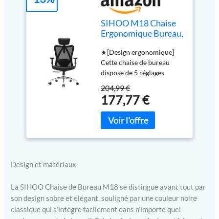
SIHOO M18 Chaise
Ergonomique Bureau,
Support Lombaire
★[Design ergonomique]
Réglables, Noir
Cette chaise de bureau
dispose de 5 réglages
ergonomiques vous aident
204,99 €
à trouver la position assise
177,77 €
la plus confortable pour de
longues périodes de temps.
Le dossier réglable, le
réglage de l'appuie-tête, le
réglage de la hauteur et de
l'inclinaison du siège, ainsi
Design et matériaux
que les accoudoirs
réglables en hauteur, vous
offrent une expérience
La SIHOO Chaise de Bureau M18 se distingue avant tout par
personnalisée. ★[Dossier
son design sobre et élégant, souligné par une couleur noire
en maille respirante]Les
classique qui s’intègre facilement dans n’importe quel
fauteuil de bureau en