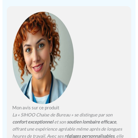
l'inclinaison du siège, ainsi
que les accoudoirs
réglables en hauteur, vous
offrent une expérience
personnalisée. ★[Dossier
en maille respirante]Les
fauteuil de bureau en
maille de haute qualité ont
des dossiers élastiques qui
vous procurent une
sensation de fraîcheur et
une position assise
confortable.Il favorise une
bonne circulation de l'air,
élimine la sueur et
l'humidité, et vous permet
d’allier détente et
Mon avis sur ce produit
concentration. ★[Siège
La « SIHOO Chaise de Bureau » se distingue par son
rembourré] Le design en
confort exceptionnel
et son
soutien lombaire efficace
,
forme de W du siège vous
offrant une expérience agréable même après de longues
garantie une position
heures de travail. Avec ses
réglages personnalisables
, elle