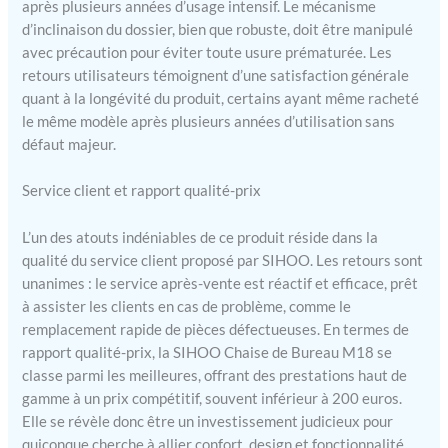
monter la chaise en huit
après plusieurs années d’usage intensif. Le mécanisme
étapes faciles. ★[100% de
d’inclinaison du dossier, bien que robuste, doit être manipulé
garantie de satisfaction] La
avec précaution pour éviter toute usure prématurée. Les
satisfaction du client est au
retours utilisateurs témoignent d’une satisfaction générale
cœur de nos
quant à la longévité du produit, certains ayant même racheté
préoccupations. Si vous
le même modèle après plusieurs années d’utilisation sans
rencontrez un problème de
défaut majeur.
qualité avec la chaise de
bureau SIHOO dans les 30
jours, nous offrons le
Service client et rapport qualité-prix
retour et le
remboursement gratuits.
L’un des atouts indéniables de ce produit réside dans la
Et nous nous engageons à
qualité du service client proposé par SIHOO. Les retours sont
vous fournir des
unanimes : le service après-vente est réactif et efficace, prêt
accessoires de produits à
à assister les clients en cas de problème, comme le
prix coûtant dans la
remplacement rapide de pièces défectueuses. En termes de
période de garantie de
rapport qualité-prix, la SIHOO Chaise de Bureau M18 se
trois ans. Si vous
classe parmi les meilleures, offrant des prestations haut de
rencontrez des problèmes,
gamme à un prix compétitif, souvent inférieur à 200 euros.
veuillez nous contacter et
Elle se révèle donc être un investissement judicieux pour
nous vous apporterons une
solution satisfaisante.
quiconque cherche à allier confort, design et fonctionnalité.