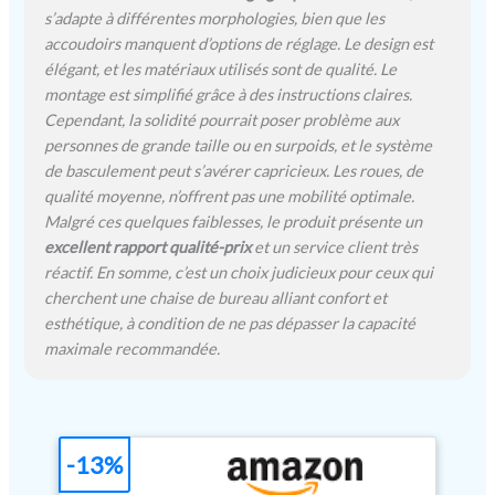
d’assise bien centrée. Le
s’adapte à différentes morphologies, bien que les
bord avant du siège conçu
accoudoirs manquent d’options de réglage. Le design est
en forme de cascade assure
élégant, et les matériaux utilisés sont de qualité. Le
une pression minimale sur
montage est simplifié grâce à des instructions claires.
vos jambes pendant une
Cependant, la solidité pourrait poser problème aux
position assise prolongée.
Le coussin rempli de
personnes de grande taille ou en surpoids, et le système
mousse de haute densité
de basculement peut s’avérer capricieux. Les roues, de
est souple et ne se déforme
qualité moyenne, n’offrent pas une mobilité optimale.
pas facilement. ★[Chaise
Malgré ces quelques faiblesses, le produit présente un
de grande qualité facile à
excellent rapport qualité-prix
et un service client très
monter] Cette chaise de
réactif. En somme, c’est un choix judicieux pour ceux qui
bureau à domicile a passé
cherchent une chaise de bureau alliant confort et
le test BIFMA et le test de
esthétique, à condition de ne pas dépasser la capacité
pression statique de 1136
maximale recommandée.
kg. Nos chaises de bureau
ergonomiques peuvent
supporter jusqu'à 150 kg.
Des instructions simples
rendent l'assemblage
-13%
rapide et facile pour tout le
monde en huit