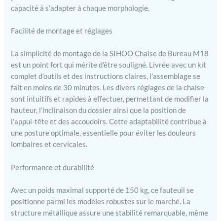
mousse de haute densité
capacité à s’adapter à chaque morphologie.
est souple et ne se déforme
pas facilement. ★[Chaise
Facilité de montage et réglages
de grande qualité facile à
monter] Cette chaise de
La simplicité de montage de la SIHOO Chaise de Bureau M18
bureau à domicile a passé
est un point fort qui mérite d’être souligné. Livrée avec un kit
le test BIFMA et le test de
complet d’outils et des instructions claires, l’assemblage se
pression statique de 1136
kg. Nos chaises de bureau
fait en moins de 30 minutes. Les divers réglages de la chaise
ergonomiques peuvent
sont intuitifs et rapides à effectuer, permettant de modifier la
supporter jusqu'à 150 kg.
hauteur, l’inclinaison du dossier ainsi que la position de
Des instructions simples
l’appui-tête et des accoudoirs. Cette adaptabilité contribue à
rendent l'assemblage
une posture optimale, essentielle pour éviter les douleurs
rapide et facile pour tout le
lombaires et cervicales.
monde en huit
étapes.136kg. Nos sièges
Performance et durabilité
de bureau peuvent
supporter des poids allant
Avec un poids maximal supporté de 150 kg, ce fauteuil se
jusqu'à 150 kg. Des
instructions simples
positionne parmi les modèles robustes sur le marché. La
permettent à quiconque de
structure métallique assure une stabilité remarquable, même