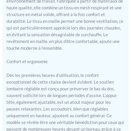
environnement de travail. Fabriquée à partir de matériaux de
maille de haute qualité ont
haute qualité, elle combine un tissu en mesh respirant et une
des dossiers élastiques qui
structure en métal solide, offrant à la fois confort et
vous procurent une
durabilité. Le tissu en maille permet une bonne ventilation, ce
sensation de fraîcheur et
qui est particulièrement apprécié lors des journées chaudes,
une position assise
en évitant la sensation désagréable de surchauffe. Le
confortable.Il favorise une
revêtement en maille, en plus d’être confortable, ajoute une
bonne circulation de l'air,
élimine la sueur et
touche moderne à l’ensemble.
l'humidité, et vous permet
d’allier détente et
Confort et ergonomie
concentration. ★[Siège
rembourré] Le design en
Dès les premières heures d’utilisation, le confort
forme de W du siège vous
exceptionnel de cette chaise devient évident. Le soutien
garantie une position
lombaire réglable est conçu pour préserver le bas du dos,
d’assise bien centrée. Le
souvent sollicité lors de longues périodes d’assise. L’appui-
bord avant du siège conçu
tête, également ajustable, est un atout majeur pour les
en forme de cascade assure
pauses relaxantes. Les accoudoirs, bien que réglables
une pression minimale sur
vos jambes pendant une
uniquement en hauteur, ajoutent au confort général. Ce
position assise prolongée.
modèle se révèle être une véritable bénédiction pour ceux qui
Le coussin rempli de
passent de nombreuses heures devant un bureau, grâce à sa