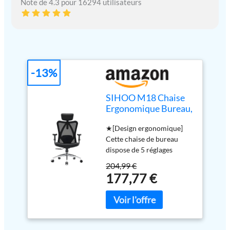
Note de 4.3 pour 16294 utilisateurs
-13%
SIHOO M18 Chaise
Ergonomique Bureau,
Support Lombaire
★[Design ergonomique]
Réglables, Noir
Cette chaise de bureau
dispose de 5 réglages
ergonomiques vous aident
204,99 €
à trouver la position assise
177,77 €
la plus confortable pour de
longues périodes de temps.
Le dossier réglable, le
réglage de l'appuie-tête, le
réglage de la hauteur et de