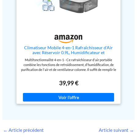
élimine 99,99 % des pollens,
l'aide de l'application Air+ Le
acariens ou allergènes
réservoir d'eau amovible de 4
d'animaux domestiques - des
litres permet de passer
déclencheurs connus des
facilement du mode 2 en 1 au
symptômes d'allergie ou de
mode purificateur seul, ce qui
rhume des foins.
renforce encore les
HUMIDIFICATION
performances de purification
AUTOMATIQUE NanoCloud :
Certifié "de qualité pour la
Combat l’air sec (peau, lèvres,
puériculture" et compatible avec
nez, gorge) avec 650 ml/h.
les allergies. Recommandé pour
Climatiseur Mobile 4-en-1 Rafraîchisseur d’Air
L’humidité est détectée et
les groupes sensibles tels que les
avec Réservoir 0.9L, Humidificateur et
ajustée automatiquement selon
femmes enceintes, les nouveau-
Purificateur d'air, 3 Vitesses, 7 Lumières LED,
Multifonctionnalité 4-en-1 - Ce rafraîchisseur d'air portable
vos réglages pour un confort
nés, les enfants et les personnes
Climatiseur Silencieux pour Chambre, Bureau
combine les fonctions de refroidissement, d'humidification, de
optimal. MODE SOMMEIL
allergiques qui ont des besoins
purification de l'air et de ventilateur colonne. Il suffit de remplir le
ULTRA-SILENCIEUX à
plus importants en matière de
réservoir d'eau d'un litre et d'ajouter de la glace dans le
seulement 16,5 dB, plus
qualité de l'air
compartiment prévu à cet effet pour profiter d'un flux d'air
silencieux qu'un murmure. En
39,99 €
puissant, frais et purifié. Il maintient un confort optimal dans
mode Sommeil, la lumière de
votre espace personnel tout en réduisant efficacement la
l'écran numérique est atténuée,
poussière et en atténuant la sécheresse de l'air ; idéal pour la
minimisant ainsi toute
maison, la chambre, le bureau ou la chambre d'étudiant. 3
perturbation lumineuse. FAIBLE
vitesses de ventilation - L'appareil propose trois vitesses (basse,
CONSOMMATION D'ÉNERGIE :
moyenne et élevée) pour diffuser rapidement de l'air frais lors
À pleine puissance, le
des chaudes journées d'été. Une technologie avancée
purificateur d'air ne consomme
d'atomisation par ultrasons transforme instantanément l'eau en
que 43W, moins qu'une ampoule
une fine brume fraîche qui abaisse efficacement la température
traditionnelle. FILTRE LONGUE
ambiante sans mouiller votre bureau ni le sol, tandis qu'un
←
Article précédent
Article suivant
→
DURÉE AVEC INDICATEUR
moteur haute performance amélioré garantit un flux d'air
INTELLIGENT : Les filtres