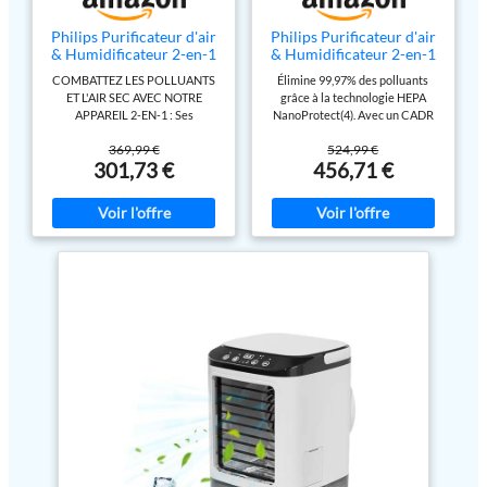
Philips Purificateur d'air
Philips Purificateur d'air
& Humidificateur 2-en-1
& Humidificateur 2-en-1
3400, HEPA, Noir
3000, HEPA, Blanc
COMBATTEZ LES POLLUANTS
Élimine 99,97% des polluants
ET L'AIR SEC AVEC NOTRE
grâce à la technologie HEPA
APPAREIL 2-EN-1 : Ses
NanoProtect(4). Avec un CADR
performances de purification et
de 505 m3/h(5), il couvre des
369,99 €
524,99 €
son humidification hygiénique le
pièces allant jusqu'à 131 m2(1),
301,73 €
456,71 €
rendent idéal pour les chambres
assurant une protection contre le
de bébé ou les personnes ayant
pollen, la poussière, les virus, les
des voies respiratoires sensibles.
bactéries, les squames
GRANDE COUVERTURE
d'animaux, les acariens, les
JUSQU'À 78 m² : avec un CADR
spores de moisissures, les gaz, le
de 300 m³/h, il peut purifier 20 m²
formaldéhyde, les odeurs et les
en moins de 10 minutes. Fonction
allergènes Humidification
2en1 pour purifier et humidifier
hygiénique et très efficace pour
en même temps. FILTRATION
une humidité optimale (650 ml/h)
HEPA À 3 COUCHES : Capture
avec 4 réglages différents
99,97 % des particules jusqu'à
permettant d'ajuster l'humidité
0,003 microns – pour protéger
au niveau souhaité Détection
contre le pollen, la poussière, les
intelligente et connexion totale
acariens, les squames
pour votre confort. Les capteurs
d'animaux, le smog ou les gaz.
intelligents AeraSense
Élimine 99,9 % des virus⁶ et
analysent l'air et fournissent des
bactéries⁷ présents dans l'air.
informations en temps réel sur la
IDÉAL POUR LES
qualité de l'air de la pièce, que
ALLERGIQUES, le purificateur
vous pouvez suivre et contrôler à