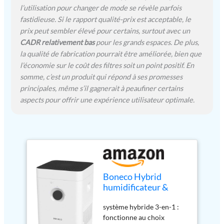
l’utilisation pour changer de mode se révèle parfois
fastidieuse. Si le rapport qualité-prix est acceptable, le
prix peut sembler élevé pour certains, surtout avec un
CADR relativement bas
pour les grands espaces. De plus,
la qualité de fabrication pourrait être améliorée, bien que
l’économie sur le coût des filtres soit un point positif. En
somme, c’est un produit qui répond à ses promesses
principales, même s’il gagnerait à peaufiner certains
aspects pour offrir une expérience utilisateur optimale.
Boneco Hybrid
humidificateur &
purificateur d’air
système hybride 3-en-1 :
H300 - Système
fonctionne au choix
Hybride 3 en 1 -