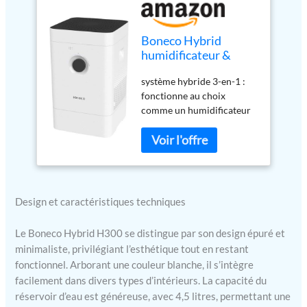
Boneco Hybrid
humidificateur &
purificateur d’air
système hybride 3-en-1 :
H300 - Système
fonctionne au choix
Hybride 3 en 1 -
comme un humidificateur
Humidification
d‘air, un purificateur d‘air,
Naturelle avec Un
ou les deux humidification
Filtre performant,
naturelle avec un filtre
Blanc
performant, pour
l‘amélioration de votre
bien-être général
Design et caractéristiques techniques
nettoyage incroyablement
facile : les composants sont
Le Boneco Hybrid H300 se distingue par son design épuré et
nettoyables dans une
minimaliste, privilégiant l’esthétique tout en restant
machine à laver ou un lave-
fonctionnel. Arborant une couleur blanche, il s’intègre
vaisselle l‘appli boneco
facilement dans divers types d’intérieurs. La capacité du
offre à l‘utilisateur un
réservoir d’eau est généreuse, avec 4,5 litres, permettant une
guidage et une navigation