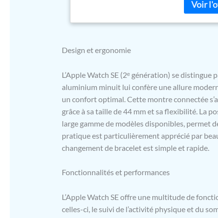
l’Apple Wa
LE CONTACT
la musique 
la fonction
fonctionne
Design et ergonomie
permettre
ET DE SÉCU
L’Apple Watch SE (2ᵉ génération) se distingue p
santé, en r
aluminium minuit lui confère une allure moderne 
ou de fréq
Obtenez de 
un confort optimal. Cette montre connectée s’a
Détection d
grâce à sa taille de 44 mm et sa flexibilité. La 
automatiqu
large gamme de modèles disponibles, permet de 
grâce à la
pratique est particulièrement apprécié par bea
SIMPLEMENT
changement de bracelet est simple et rapide.
et service
Retrouvez f
ÉLÉGANTE 
Fonctionnalités et performances
jusqu’à 50 
assorti, f
L’Apple Watch SE offre une multitude de foncti
réduisant 
celles-ci, le suivi de l’activité physique et du so
Avec des br