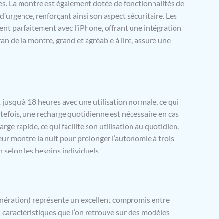
urs, et des cadrans entièrement personnalisables, vous
es. La montre est également dotée de fonctionnalités de
pter votre montre à votre humeur ou au moment de la
d’urgence, renforçant ainsi son aspect sécuritaire. Les
UNE PUISSANTE PARTENAIRE DE SPORT – L’app
ent parfaitement avec l’iPhone, offrant une intégration
us propose de multiples façons de vous entraîner et
ran de la montre, grand et agréable à lire, assure une
t des données avancées pour en savoir plus sur vos
es. Et vous bénéficiez de trois mois d’abonnement
Apple Fitness+ avec votre Apple Watch*. APPLE WATCH
NFANTS – Configurez une Apple Watch pour celles
 n’ont pas encore leur propre iPhone, afin que tout le
e rester en contact, en forme, en bonne santé et en
jusqu’à 18 heures avec une utilisation normale, ce qui
 NEUTRALITÉ CARBONE – L’Apple Watch SE (2ᵉ
tefois, une recharge quotidienne est nécessaire en cas
 est neutre en carbone lorsqu’elle est associée à
acelets. Consultez apple.com/fr/2030 pour en savoir
rge rapide, ce qui facilite son utilisation au quotidien.
engagement d’Apple en faveur de l’environnement. *
leur montre la nuit pour prolonger l’autonomie à trois
ÉGALES – Ceci est un résumé des caractéristiques
on selon les besoins individuels.
 du produit.
génération) représente un excellent compromis entre
s caractéristiques que l’on retrouve sur des modèles