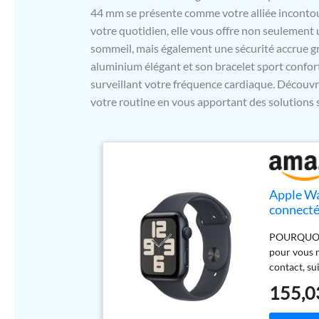
44 mm se présente comme votre alliée inconto
votre quotidien, elle vous offre non seulement u
sommeil, mais également une sécurité accrue grâ
aluminium élégant et son bracelet sport confor
surveillant votre fréquence cardiaque. Décou
votre routine en vous apportant des solutions s
Apple Wa
connecté
Bracelet 
POURQUOI L
Sommeil,
pour vous m
Cardiaq
contact, sui
Et avec wat
155,0
personnalis
Détection 