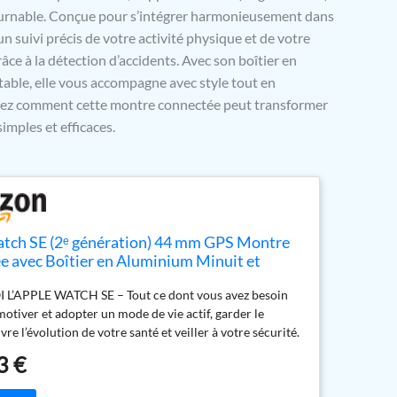
urnable. Conçue pour s’intégrer harmonieusement dans
n suivi précis de votre activité physique et de votre
ce à la détection d’accidents. Avec son boîtier en
table, elle vous accompagne avec style tout en
vrez comment cette montre connectée peut transformer
imples et efficaces.
tch SE (2ᵉ génération) 44 mm GPS Montre
e avec Boîtier en Aluminium Minuit et
Sport Minuit (M/L). Suivi activité et
’APPLE WATCH SE – Tout ce dont vous avez besoin
 détection Accidents, Suivi fréquence
otiver et adopter un mode de vie actif, garder le
ue
vre l’évolution de votre santé et veiller à votre sécurité.
chOS 11, votre montre est encore plus intelligente,
3 €
able et connectée. Avec des fonctionnalités telles que
des chutes et des données d’entraînement améliorées,