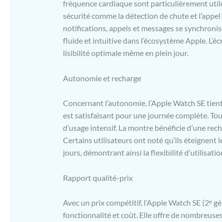
et de coule
fréquence cardiaque sont particulièrement util
pouvez ada
sécurité comme la détection de chute et l’appel 
journée. 
notifications, appels et messages se synchronis
Exercice vo
fluide et intuitive dans l’écosystème Apple. L’éc
vous fourni
lisibilité optimale même en plein jour.
performanc
gratuit à 
POUR VOS E
Autonomie et recharge
et ceux qui
monde puiss
Concernant l’autonomie, l’Apple Watch SE tient 
sécurité*.
est satisfaisant pour une journée complète. Tou
génération)
certains br
d’usage intensif. La montre bénéficie d’une recha
plus sur l’
Certains utilisateurs ont noté qu’ils éteignent 
MENTIONS L
jours, démontrant ainsi la flexibilité d’utilisati
principales
Rapport qualité-prix
Avec un prix compétitif, l’Apple Watch SE (2ᵉ 
fonctionnalité et coût. Elle offre de nombreuse