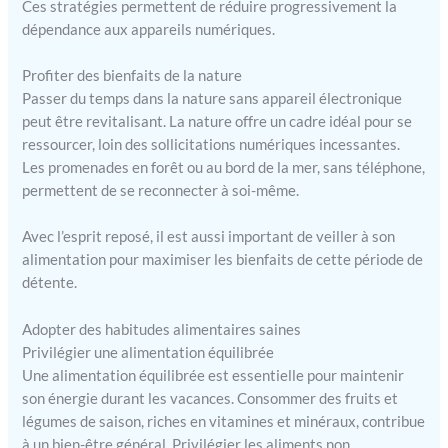
Ces stratégies permettent de réduire progressivement la
qualité et des certifications CE,
dépendance aux appareils numériques.
RoHS, UKCA et Ecoembes. Nous
offrons une assistance directe en
Europe. De plus, c'est une option
Profiter des bienfaits de la nature
écologique, avec un emballage
recyclable et un service après-
Passer du temps dans la nature sans appareil électronique
vente fiable. Contient 2 blocs de
peut être revitalisant. La nature offre un cadre idéal pour se
cire (900 g), des gants résistants
à la chaleur, une grille isolante et
ressourcer, loin des sollicitations numériques incessantes.
un pinceau applicateur.
Les promenades en forêt ou au bord de la mer, sans téléphone,
Puissance : 230 W, Tension : 220-
permettent de se reconnecter à soi-même.
240 V, Capacité : 5 000 ml,
Garantie de 3 ans
Avec l’esprit reposé, il est aussi important de veiller à son
alimentation pour maximiser les bienfaits de cette période de
détente.
Adopter des habitudes alimentaires saines
Privilégier une alimentation équilibrée
Une alimentation équilibrée est essentielle pour maintenir
son énergie durant les vacances. Consommer des fruits et
légumes de saison, riches en vitamines et minéraux, contribue
à un bien-être général. Privilégier les aliments non