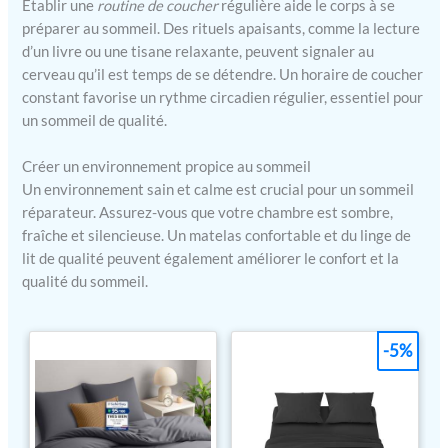
Établir une
routine de coucher
régulière aide le corps à se
5.0. Batteries lithium-ion longue
durée. Module Bluetooth très
préparer au sommeil. Des rituels apaisants, comme la lecture
compact et discret avec un
d’un livre ou une tisane relaxante, peuvent signaler au
bouton ON/OFF accessible à
tout moment. Un câble de charge
cerveau qu’il est temps de se détendre. Un horaire de coucher
micro USB vert est inclus dans la
constant favorise un rythme circadien régulier, essentiel pour
boîte. Compatible avec tous les
un sommeil de qualité.
appareils du marché (iPhone,
Android, PC, Mac, etc...)
UNE
INNOVATION FRANÇAISE EN
Créer un environnement propice au sommeil
VERSION AMÉLIORÉE, 55k
Un environnement sain et calme est crucial pour un sommeil
UNITES VENDUES
Après 4
ans sur le marché, nous avons
réparateur. Assurez-vous que votre chambre est sombre,
décidé de créer cette nouvelle
fraîche et silencieuse. Un matelas confortable et du linge de
version sans fil pour répondre
aux requêtes les plus communes
lit de qualité peuvent également améliorer le confort et la
de nos clients. Une taille unique
qualité du sommeil.
qui facilite l'adaptabilité à
toutes les têtes pour plus de
confort, des écouteurs et un
placement du module bluetooth
-5%
améliorés, des mises à jour
régulières du contenu.