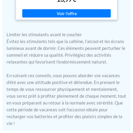
et résistants à la décoloration et les protège contre le
Facilité d'Entretien : Lavable à
rétrécissement après le lavage. Durable - La haute résistance à la
40°, notre ensemble de linge de
traction le rend solide, durable et moins susceptible de se
lit est conçu pour un entretien
déchirer. Une Fermeture Parfaitement Cousue - La fermeture est
sans tracas. Résistant aux plis et
cousue à la perfection pour fixer la couette en place. Entretien
conservant sa couleur et sa
facile - Lavage en machine à froid, cycle délicat, séchage par
texture après multiples lavages,
culbutage ou repassage à basse température, ne pas blanchir.
il simplifie votre vie tout en
Limiter les stimulants avant le coucher
assurant une propreté et une
élégance constantes.
Évitez les stimulants tels que la caféine, l’alcool et les écrans
lumineux avant de dormir. Ces éléments peuvent perturber le
sommeil et réduire sa qualité. Privilégiez des activités
relaxantes qui favorisent l’endormissement naturel.
En suivant ces conseils, vous pouvez aborder vos vacances
d’été avec une attitude positive et détendue. En prenant le
temps de vous ressourcer physiquement et mentalement,
vous serez prêt à profiter pleinement de chaque moment, tout
en vous préparant au retour à la normale avec sérénité. Que
cette période de vacances soit l’occasion idéale pour
recharger vos batteries et profiter des plaisirs simples de la
vie !