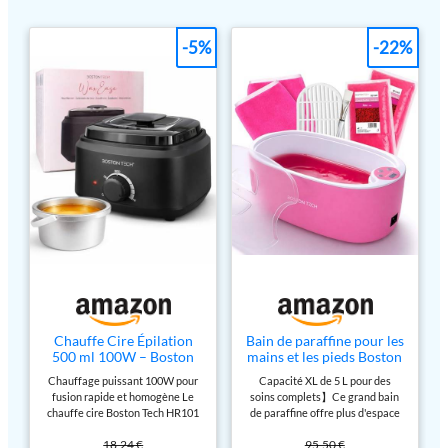
-5%
-22%
Chauffe Cire Épilation
Bain de paraffine pour les
500 ml 100W – Boston
mains et les pieds Boston
Tech HR101 Appareil à
Tech®Appareil à
Chauffage puissant 100W pour
Capacité XL de 5 L pour des
Cire Chaude avec Pot
paraffine pour soulager
fusion rapide et homogène Le
soins complets】Ce grand bain
Aluminium Amovible et
les douleurs musculaires
chauffe cire Boston Tech HR101
de paraffine offre plus d'espace
Température Réglable –
et l'arthrite. Grande
dispose d’une puissance de
que les modèles standards (5 L,
Machine Épilation
capacité de 5 L. Contient
18,24 €
95,50 €
100W permettant de faire
34 cm x 21 cm x 16 cm). Fabriqué