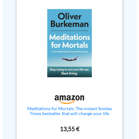
sous une couche de mousse
chaque instant en une
thermoformée. Un bandeau qui
parenthèse de pleine conscience.
ne glisse pas et ne se ressert pas,
【CONTRÔLE VIA
ce qui le rend parfait pour ceux
APPLICATION】Le plateau de
et celles qui dorment sur le côté.
sable de méditation vous permet
INCLUS: + DE 100H
d'accéder à des centaines de
D'HISTOIRES HYPNOTISANTES
motifs enchanteurs et de
couleurs de lumière d'ambiance
ET DE MEDITATION GUIDEE
via l'application dédiée. Ajustez
Un code exclusif pour
la vitesse, créez des playlists
l'application se trouve dans la
personnalisées – le tout d'un
boîte. Contenu créé par de
simple scan. Votre univers de
grands spécialistes du sommeil
sérénité, à portée de main. 【19
(hypnothérapeutes, médecins du
MOTIFS APAISANTS ET
sommeil,
SYMBOLES ANCIENS】Le
sophrologues).Endormez-vous
plateau de sable de méditation
rapidement, sans effort et sans
vous propose d'explorer une
frustration. Relaxez votre esprit.
collection de 19 motifs mentaux
Dormez plus longtemps grâce au
et symboles anciens dessinés
bruit blanc et profitez d'un
dans le sable. Suivez chaque
sommeil plus réparateur. Un
ligne gracieuse pour trouver
mode hors-ligne est disponible.
l'équilibre, éveiller votre totem
Meditations for Mortals: The instant Sunday
AUCUNE LIMITE
intérieur et vous guider vers la
Times bestseller that will change your life
HoomBand fonctionne tout
clarté et le calme. 【AMBIANCE
comme de simples écouteurs et
LED 7 COULEURS POUR
peut donc être utilisé avec
13,55 €
CHAQUE HUMEUR】Notre
d'autres applications. Parfait
plateau de peinture sur sable est
pour le sport et l'entraînement,
doté d'un éclairage LED doux et