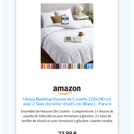
lavage. Durable - La haute
repos profond et réparateur,
résistance à la traction le rend
plongeant le dormeur dans une
solide, durable et moins
douceur remarquable à chaque
susceptible de se déchirer. Une
toucher. Adaptabilité Impeccable
Fermeture Parfaitement Cousue
: Spécialement conçu pour
- La fermeture est cousue à la
s'adapter sans effort à tous
perfection pour fixer la couette
types de matelas allant jusqu’à
en place. Entretien facile -
25 cm d'épaisseur, cet ensemble
Lavage en machine à froid, cycle
garantit une tenue sûre et sans
délicat, séchage par culbutage
glissement toute la nuit. Qualité,
ou repassage à basse
Durabilité, et Style : Avec 9
température, ne pas blanchir.
couleurs élégantes et 5 tailles
disponibles, notre linge de lit
combine esthétique et
fonctionnalité durable. Chaque
pièce est conçue pour durer,
offrant une touche de
raffinement à votre chambre
tout en promettant un usage
long terme. Une Nuit de Sommeil
Sûre et Saine: Notre parure de lit,
Utopia Bedding Housse de Couette 220x240 cm
certifiée Oeko-Tex, assure un
avec 2 Taies d'oreiller 65x65 cm (Blanc) - Parure
environnement de sommeil
de lit 220 x 240 cm - Ensembles de Housses de
Ensemble De Housses De Couette - Comprend une 1 x housse de
exempt de substances nocives.
Couette en Microfibre brossée Douce
couette de 220x240 cm avec fermeture à glissière, 2 x taies de
Cette certification apporte une
oreiller de 65x65 cm avec fermeture à glissière; couette vendue
tranquillité d'esprit pour ceux qui
séparément. Polyester Microfibre Brossé - Le tissu polyester
valorisent la sécurité et le bien-
microfibre brossé les rend doux, faciles à repasser, infroissables
être dans leur espace de repos.
23,99 €